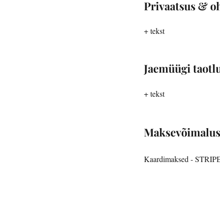
Privaatsus & o
+ tekst
Jaemüügi taotl
+ tekst
Maksevõimalu
Kaardimaksed - STRIP