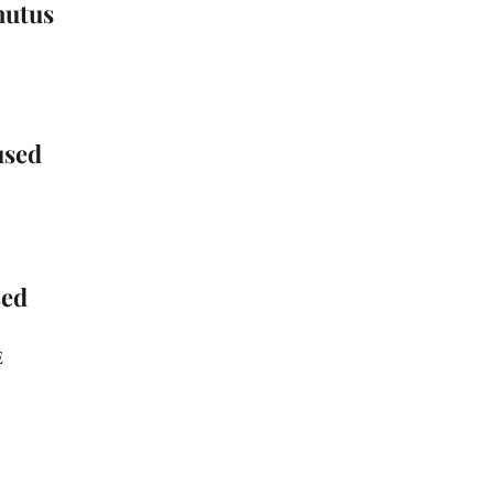
hutus
used
sed
E